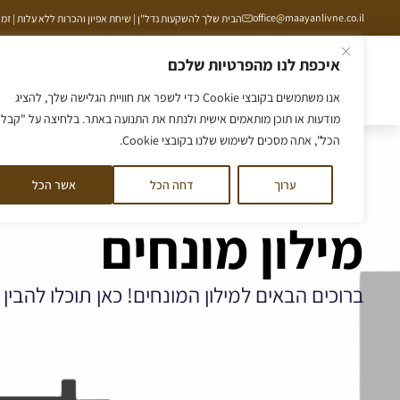
ילוג
office@maayanlivne.co.il
הבית שלך להשקעות נדל"ן | שיחת אפיון והכרות ללא עלות | זמינים תמיד ב
תוכן
איכפת לנו מהפרטיות שלכם
הסיפור שלנו
ליווי לקרקע
ליווי לדירה
קורס קרקע
אנו משתמשים בקובצי Cookie כדי לשפר את חוויית הגלישה שלך, להציג
מודעות או תוכן מותאמים אישית ולנתח את התנועה באתר. בלחיצה על "קבל
הכל", אתה מסכים לשימוש שלנו בקובצי Cookie.
ערוך
דחה הכל
אשר הכל
מילון מונחים
ברוכים הבאים למילון המונחים! כאן תוכלו להבי