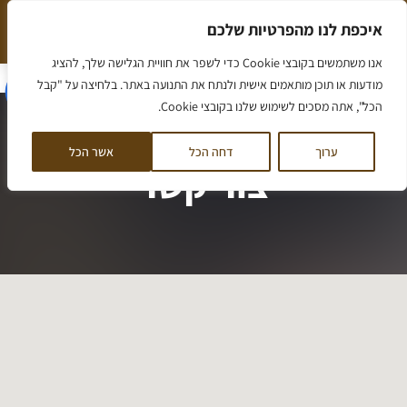
ילוג
איכפת לנו מהפרטיות שלכם
תוכן
המלצה חמה שווה יותר מאלף מילים
הסיפור שלנו
אנו משתמשים בקובצי Cookie כדי לשפר את חוויית הגלישה שלך, להציג
הסיפור שלנו
מאמרים ומידע
ליווי לדירה
ליווי לקרקע
קורס קרקעות
לקוחות ממליצים
דף הבית
/
צור קשר
מודעות או תוכן מותאמים אישית ולנתח את התנועה באתר. בלחיצה על "קבל
הכל", אתה מסכים לשימוש שלנו בקובצי Cookie.
ערוך
דחה הכל
אשר הכל
צור קשר