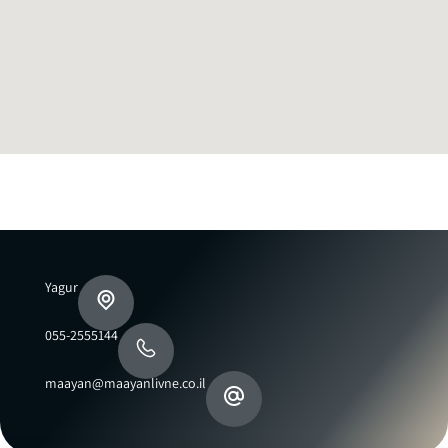
Yagur
055-2555144
maayan@maayanlivne.co.il