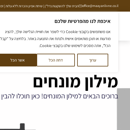
ילוג
office@maayanlivne.co.il
הבית שלך להשקעות נדל"ן | שיחת אפיון והכרות ללא עלות | זמינים תמיד ב
תוכן
איכפת לנו מהפרטיות שלכם
הסיפור שלנו
ליווי לקרקע
ליווי לדירה
קורס קרקע
אנו משתמשים בקובצי Cookie כדי לשפר את חוויית הגלישה שלך, להציג
מודעות או תוכן מותאמים אישית ולנתח את התנועה באתר. בלחיצה על "קבל
הכל", אתה מסכים לשימוש שלנו בקובצי Cookie.
ערוך
דחה הכל
אשר הכל
מילון מונחים
ברוכים הבאים למילון המונחים! כאן תוכלו להבי