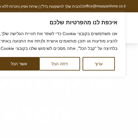
ילוג
office@maayanlivne.co.il
הבית שלך להשקעות נדל"ן | שיחת אפיון והכרות ללא עלות | זמי
תוכן
איכפת לנו מהפרטיות שלכם
הסיפור שלנו
ליווי לקרקע
ליווי לדירה
קורס 
אנו משתמשים בקובצי Cookie כדי לשפר את חוויית הגלישה שלך,
להציג מודעות או תוכן מותאמים אישית ולנתח את התנועה באתר.
בלחיצה על "קבל הכל", אתה מסכים לשימוש שלנו בקובצי Cookie.
דף הבית
/
קרקע חקלאית להשקעה: המדריך המלא למתחילים (תקן 
ערוך
דחה הכל
אשר הכל
קרקע חקלא