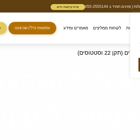
נים תמיד ב 055-2555144
קורס קרקעות חדש
קרקעות
לקוחות ממליצים
מאמרים ומידע
עסקאות נדל"ן שביצענו
ס
22 וסטטוסים)
ית להשקעה