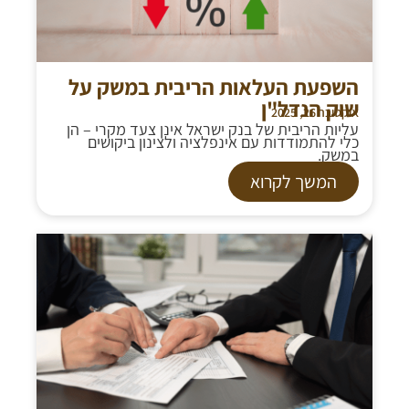
השפעת העלאות הריבית במשק על
שוק הנדל"ן
אוקטובר 26, 2025
עליות הריבית של בנק ישראל אינן צעד מקרי – הן
כלי להתמודדות עם אינפלציה ולצינון ביקושים
במשק.
המשך לקרוא