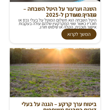
השגה וערעור על היטל השבחה –
מדריך מעודכן ל‑2025
אוקטובר 26, 2025
היטל השבחה הוא תשלום המוטל על בעלי נכס או
חוכריו כאשר שווי המקרקעין שלהם עולה בעקבות
אישור תוכנית, הקלה או שימוש חורג.
המשך לקרוא
ביטוח ערך קרקע – הגנה על בעלי
דירות במבנים משותפים