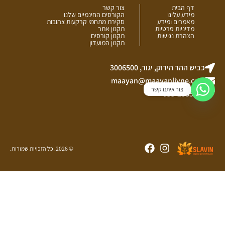
דף הבית
צור קשר
מידע עלינו
הקורסים החינמיים שלנו
מאמרים ומידע
סקירת מתחמי קרקעות צהובות
מדיניות פרטיות
תקנון אתר
הצהרת נגישות
תקנון קורסים
תקנון המועדון
כביש ההר הירוק, יגור, 3006500
maayan@maayanlivne.co.il
צור איתנו קשר
055-2555144
Facebook
Instagram
© 2026. כל הזכויות שמורות.
כתוב את הטלפון שלך, נכתוב לך בהקדם
האפשרי