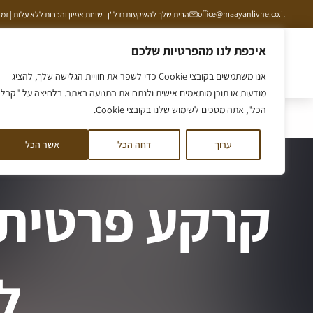
ילוג
office@maayanlivne.co.il
הבית שלך להשקעות נדל"ן | שיחת אפיון והכרות ללא עלות | זמינים תמיד ב
תוכן
איכפת לנו מהפרטיות שלכם
הסיפור שלנו
ליווי לקרקע
ליווי לדירה
קורס קרקע
אנו משתמשים בקובצי Cookie כדי לשפר את חוויית הגלישה שלך, להציג
מודעות או תוכן מותאמים אישית ולנתח את התנועה באתר. בלחיצה על "קבל
הכל", אתה מסכים לשימוש שלנו בקובצי Cookie.
דף הבית
/
קרקע פרטית מול אדמת מנהל: מה כדאי למשקיע ה
ערוך
דחה הכל
אשר הכל
קרקע פרטית 
ל