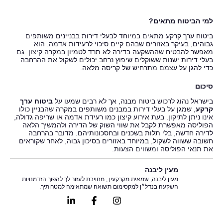
למי הביטוח מתאים?
ביטוח ערך קרקע מתאים במיוחד לבעלי דירות בבניינים משותפים
גבוהים, בעיקר באזורים שבהם קיים סיכוי לרעידות אדמה. הוא
מאפשר להבטיח שההשקעה בדירה לא תרד לטמיון במקרה קיצון. גם
בעלי דירות ישנות ששוקלים שיפוץ נרחב יכולים לשקול את ההרחבה
כדי להגן על עצמם מתרחיש של קריסה מלאה.
סיכום
בישראל נהוג לרכוש ביטוח מבנה, אך לא רבים שמעו על
ביטוח ערך
קרקע
, שמגן על בעלי דירות במבנים משותפים במקרה שהבניין כולו
אינו ניתן לתיקון. בעת אירוע קיצון כמו רעידת אדמה או שריפה גדולה,
הפוליסה מאפשרת לקבל את שווי השוק של הדירה ולהמשיך הלאה
לדירה חדשה, בלי תלות בשכנים ובחסכונותיהם. מדובר בהרחבה
חשובה ששווה לשקול, במיוחד באזורים בסיכון גבוה, לאחר שקוראים
את תנאי הפוליסה ומשווים הצעות.
מעין ליבנה
מעין ליבנה, שמאית מקרקעין , מחויבת לעזור לך להפוך הזדמנויות
השקעה בנדל״ן למקסימום תשואה שמתאימה למטרותיך.
Linkedin-
Facebook-
Instagram
in
f