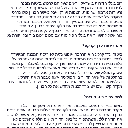
רוב בעלי הדירות בישראל יודעים שעליהם לרכוש
ביטוח מבנה
לדירתם. ביטוח זה מגן על הדירה ועל הרכוש המשותף מפני נזק פיזי
(רעידות אדמה, שריפות, הצפות ועוד). אבל כאשר הבניין כולו נהרס –
במקרה של רעידת אדמה חריגה או פגיעת מטוס, לדוגמה – מסתבר
שביטוח מבנה רגיל אינו מספיק. הדירה היא חלק ממבנה משותף,
והפוליסה מחזירה לכל דייר רק את חלקו היחסי בבניין. אם חלק
מהשכנים לא ביטחו את הדירה, אין די כסף להקמת בניין חדש. מצב
כזה עלול להשאיר את בעלי הפוליסות עם סכום זעום ביד ובלי קורת גג.
מהו ביטוח ערך קרקע?
ביטוח ערך קרקע הוא הרחבה אופציונלית לפוליסת המבנה המיועדת
לבעלי דירות בבניינים משותפים. בניגוד לביטוח המבנה שמפצה על
עלות בניית הדירה הקיימת, ביטוח ערך קרקע נכנס לפעולה רק כאשר
הבניין אינו בר־שיקום. במצב כזה הוא מאפשר למבוטח לקבל את
שווי
השוק המלא של הדירה
ולרכוש דירה אחרת, מבלי להיות תלוי
בהחלטות של שאר הדיירים. הפוליסה אינה מבטחת את הקרקע
כשלעצמה וגם לא את שווי הדירה ביום‑יום; היא נועדה להתמודד עם
מקרה קיצון שבו יש צורך לבנות מחדש את כל הבניין.
למה צריך ביטוח כזה?
כאשר בניין מתמוטט בעקבות רעידת אדמה או אסון אחר, כל דייר
מקבל מחברת הביטוח שלו את חלקו היחסי בעלות הבנייה. אולם בניית
בניין חדש היא יקרה בהרבה ממחיר הדירה היחידנית; אי אפשר להשיב
את הדירה ללא השתתפות כל בעלי הדירות. אם חלק מהשכנים לא
מבוטחים או שאין להם משאבים נוספים, לא ניתן להקים מחדש את