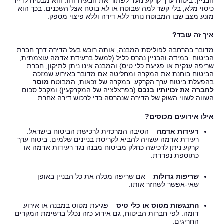
הבניין. ביטוח ערך קרקע נועד לפתור את הבעיה הזו: הוא מבטיח לדייר
כיסוי מלא, בלי קשר למה שבוטח או לא בוטח אצל השכנים. בכך הוא
מונע מצב שבו המבוטח נותר ללא דירה וללא פיצוי מספק.
איך זה עובד?
מדובר בהרחבה לפוליסת המבנה, אותה רוכש בעל הדירה דרך חברת
הביטוח. במידה והבניין נהרס כליל (למשל ברעידת אדמה עוצמתית,
שריפה ענקית או פגיעת כלי טיס) והמבנה אינו ניתן לתיקון, חברת
הביטוח בוחנת את המקרה ומחליטה אם מדובר באירוע שמזכה
בהפעלת ביטוח ערך הקרקע. במקרה של זכאות, המבוטח
מוסר
לחברה את זכויותיו בנכס
(בפרצלציה של המקרקעין) ומקבל סכום
השווה לשווי השוק של הדירה שנהרסה כדי לרכוש דירה אחרת.
אילו אירועים מכוסים?
רעידות אדמה
– הסיבה המרכזית לרכישת הביטוח בישראל.
רעידת אדמה עשויה להביא לקריסת בניינים שלמים. ביטוח ערך
קרקע ניתן לרכישה כחלק מביטוח מבנה נגד רעידות אדמה או
כתוספת נפרדת.
שריפות גדולות
– אם שריפה מכלה את כל הבניין באופן
שאי‑אפשר לשחזר אותו.
התנגשות מטוס או כלי טיס
– פגיעת מטוס במבנה או אירוע
דומה. לפי חברות הביטוח, גם אירוע כזה נכלל ברשימת המקרים
החריגים.