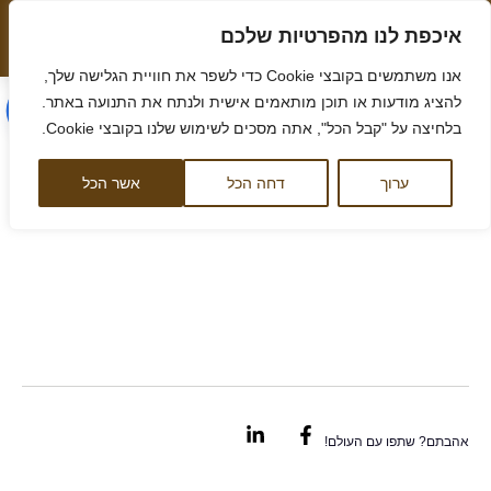
ילוג
איכפת לנו מהפרטיות שלכם
תוכן
המלצה חמה שווה יותר מאלף מילים
הסיפור שלנו
אנו משתמשים בקובצי Cookie כדי לשפר את חוויית הגלישה שלך,
הסיפור שלנו
מאמרים ומידע
ליווי לדירה
ליווי לקרקע
קורס קרקעות
לקוחות ממליצים
דף הבית
/
ביטוח ערך קרקע – הגנה על בעלי דירות במבנים משותפים
להציג מודעות או תוכן מותאמים אישית ולנתח את התנועה באתר.
בלחיצה על "קבל הכל", אתה מסכים לשימוש שלנו בקובצי Cookie.
ביטוח ערך קרקע – הגנה
ערוך
דחה הכל
אשר הכל
על בעלי דירות במבנים
משותפים
Linkedin-
Facebook-
in
f
אהבתם? שתפו עם העולם!