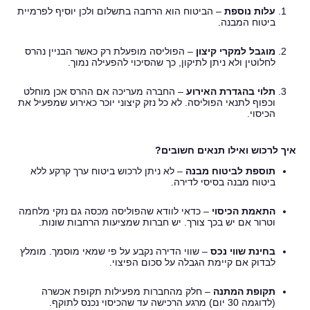
עלות נוספת
– הביטוח הוא הרחבה בתשלום ולכן יוסיף לפרמיית
ביטוח המבנה.
מוגבל למקרי קיצון
– הפוליסה מופעלת רק כאשר הבניין נהרס
לחלוטין ולא ניתן לתיקון, כך שהסיכוי להפעילה נמוך.
תלוי בהגדרת האירוע
– החברה מעריכה אם ההרס אכן מוחלט
וכפוף לתנאי הפוליסה. לא כל נזק קיצוני יוכר כאירוע שמפעיל את
הכיסוי.
איך לרכוש ואילו תנאים חשובים?
תוספת לביטוח מבנה
– לא ניתן לרכוש ביטוח ערך קרקע ללא
ביטוח מבנה בסיסי לדירה.
התאמת הכיסוי
– כדאי לוודא שהפוליסה מכסה גם נזקי מלחמה
וטרור אם יש בכך צורך. יש חברות שמציעות הרחבות שונות.
בחינת שווי נכס
– שווי הדירה נקבע על פי שמאי מוסמך. מומלץ
לבדוק אם קיימת הגבלה על סכום הפיצוי.
תקופת המתנה
– חלק מהחברות מפעילות תקופת אכשרה
(לדוגמה 30 יום) מרגע הרכישה עד שהכיסוי נכנס לתוקף.