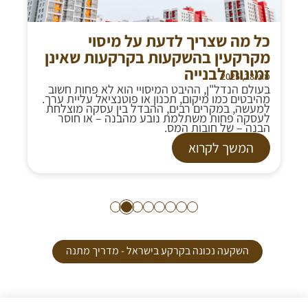
כל מה שצריך לדעת על מיסוי
מקרקעין בהשקעות בקרקעות שאינן
זמינות לבנייה
מאי 28, 2025
בעולם הנדל"ן, ההיבט המיסויי הוא לא פחות חשוב
מהיבטים כמו מיקום, תכנון או פוטנציאל עליית ערך.
למעשה, במקרים רבים, ההבדל בין עסקה מוצלחת
לעסקה פחות משתלמת נובע מהבנה – או חוסר
הבנה – של חובות המס.
המשך לקרוא
8
7
6
5
4
3
2
1
השקעה נכונה בקרקע בישראל - מדריך מתנה