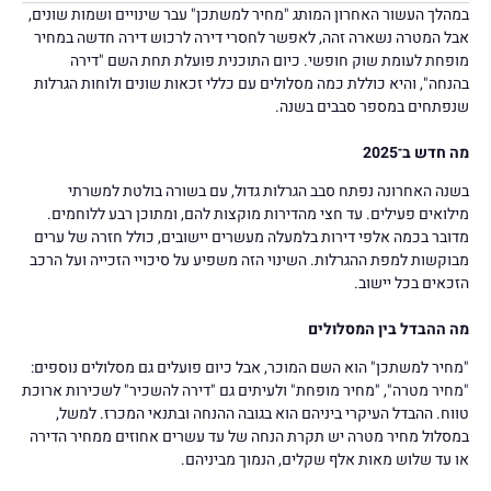
במהלך העשור האחרון המותג "מחיר למשתכן" עבר שינויים ושמות שונים,
אבל המטרה נשארה זהה, לאפשר לחסרי דירה לרכוש דירה חדשה במחיר
מופחת לעומת שוק חופשי. כיום התוכנית פועלת תחת השם "דירה
בהנחה", והיא כוללת כמה מסלולים עם כללי זכאות שונים ולוחות הגרלות
שנפתחים במספר סבבים בשנה.
מה חדש ב־2025
בשנה האחרונה נפתח סבב הגרלות גדול, עם בשורה בולטת למשרתי
מילואים פעילים. עד חצי מהדירות מוקצות להם, ומתוכן רבע ללוחמים.
מדובר בכמה אלפי דירות בלמעלה מעשרים יישובים, כולל חזרה של ערים
מבוקשות למפת ההגרלות. השינוי הזה משפיע על סיכויי הזכייה ועל הרכב
הזכאים בכל יישוב.
מה ההבדל בין המסלולים
"מחיר למשתכן" הוא השם המוכר, אבל כיום פועלים גם מסלולים נוספים:
"מחיר מטרה", "מחיר מופחת" ולעיתים גם "דירה להשכיר" לשכירות ארוכת
טווח. ההבדל העיקרי ביניהם הוא בגובה ההנחה ובתנאי המכרז. למשל,
במסלול מחיר מטרה יש תקרת הנחה של עד עשרים אחוזים ממחיר הדירה
או עד שלוש מאות אלף שקלים, הנמוך מביניהם.