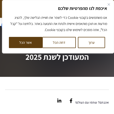
ילוג
איכפת לנו מהפרטיות שלכם
תוכן
המלצה חמה שווה יותר מאלף מילים
הסיפור שלנו
אנו משתמשים בקובצי Cookie כדי לשפר את חוויית הגלישה שלך, להציג
הסיפור שלנו
מאמרים ומידע
ליווי לדירה
ליווי לקרקע
קורס קרקעות
לקוחות ממליצים
דף הבית
/
מחיר למשתכן – המדריך המעודכן לשנת 2025
מודעות או תוכן מותאמים אישית ולנתח את התנועה באתר. בלחיצה על "קבל
הכל", אתה מסכים לשימוש שלנו בקובצי Cookie.
ערוך
דחה הכל
אשר הכל
מחיר למשתכן – המדריך
המעודכן לשנת 2025
Linkedin-
Facebook-
in
f
אהבתם? שתפו עם העולם!