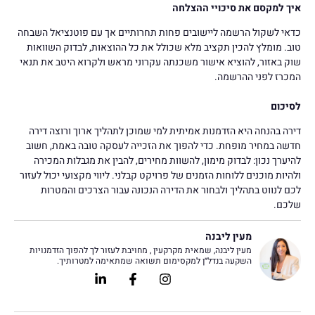
איך למקסם את סיכויי ההצלחה
כדאי לשקול הרשמה ליישובים פחות תחרותיים אך עם פוטנציאל השבחה
טוב. מומלץ להכין תקציב מלא שכולל את כל ההוצאות, לבדוק השוואות
שוק באזור, להוציא אישור משכנתה עקרוני מראש ולקרוא היטב את תנאי
המכרז לפני ההרשמה.
לסיכום
דירה בהנחה היא הזדמנות אמיתית למי שמוכן לתהליך ארוך ורוצה דירה
חדשה במחיר מופחת. כדי להפוך את הזכייה לעסקה טובה באמת, חשוב
להיערך נכון: לבדוק מימון, להשוות מחירים, להבין את מגבלות המכירה
ולהיות מוכנים ללוחות הזמנים של פרויקט קבלני. ליווי מקצועי יכול לעזור
לכם לנווט בתהליך ולבחור את הדירה הנכונה עבור הצרכים והמטרות
שלכם.
מעין ליבנה
מעין ליבנה, שמאית מקרקעין , מחויבת לעזור לך להפוך הזדמנויות
השקעה בנדל״ן למקסימום תשואה שמתאימה למטרותיך.
Linkedin-
Facebook-
Instagram
in
f