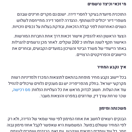
מי זכאי וכיצד נרשמים
התוכנית מיועדת בעיקר לחסרי דירה. ישנם גם מקרים חריגים שבהם
משפרי דיור יכולים להשתתף. ההגדרה לחסר דירה מתייחסת לשלוש
השנים האחרונות לפני קבלת הזכאות, ובודקת בעלות על נכסים וזכויות.
הצעד הראשון הוא להנפיק אישור זכאות דרך אחת החברות המורשות.
האישור תקף לשנה ועלותו כ־200 שקלים. לאחר מכן נרשמים להגרלות
באתר הייעודי של משרד הבינוי והשיכון במועדים הקבועים, ובוחרים את
היישובים והפרויקטים הרצויים.
איך נקבע המחיר
בכל יישוב נקבע מחיר מופחת בהתאם לתוצאות המכרז ולמדיניות רשות
מקרקעי ישראל. בחלק מהפריפריה יש גם מענקים נלווים שיכולים להוזיל
עוד את העלות. חשוב לבדוק מראש את כל העלויות הנלוות:
מס רכישה
,
שכר טרחת עורך דין, שדרוגים במפרט והוצאות מעבר.
משכנתה ומימון
הבנקים רשאים לחשב את אחוז המימון לפי שווי שמאי של הדירה, ולא רק
לפי המחיר ששולם בפועל. המשמעות היא שאפשר לקבל אחוז מימון גבוה
יותר, כל עוד עומדים בתנאים שנקבעו. עם זאת, הבנקים שומרים לעצמם