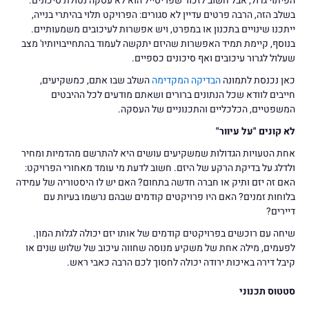
הפיתוי גדול, אבל חשוב לזכור שפריסייל הוא לא עסקה נטולת סיכונים.
בשלב הזה, הרבה פרטים עדיין לא סגורים: הפרויקט תלוי בהיתרי בנייה,
ייתכנו שינויים בתכנון או במפרט, ויש אפשרות לעיכובים משמעותיים.
בנוסף, קיימת תמיד האפשרות שהיזם יתקשה לעמוד בהתחייבויותיו' מצב
שעלול לגרור עיכובים ואף סיכונים כספיים.
כאן נכנסת לתמונה
הבדיקה המקדימה
השלב שבו אתם, כמשקיעים,
חייבים לוודא שכל הנתונים ברורים ושאתם מודעים לכל ההיבטים
המשפטיים, הכלכליים והתכנוניים של העסקה.
לא קונים "על עיוור"
אחת הטעויות הגדולות שמשקיעים עושים היא להתרשם מהדמיות ומחיר
ולדלג על בדיקת הרקע של היזם. חשוב לדעת מי עומד מאחורי הפרויקט:
האם זה יזם ותיק או חברה חדשה בתחום? האם יש לו היסטוריה של עמידה
בלוחות זמנים? האם היו פרויקטים קודמים שבהם נרשמו בעיות עם
דיירים?
שיחה עם רוכשים בפרויקטים קודמים של אותו יזם יכולה לגלות המון.
לפעמים, מילה אחת של משקיע מנוסה שחווה עיכוב של שלוש שנים או
קיבל דירה באיכות ירודה יכולה לחסוך לכם הרבה כאבי ראש.
סטטוס תכנוני