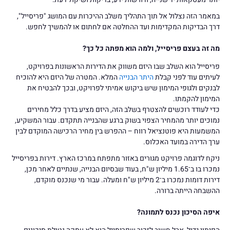
במאמר הזה נצלול אל תוך התהליך משלב ההיכרות עם המושג "פריסייל",
דרך הבדיקות המקדימות ועד ההחלטה אם לחתום או להמשיך לחפש.
מה זה בעצם פריסייל, ולמה הוא מפתה כל כך?
פריסייל הוא השלב שבו היזם משווק את הדירות הראשונות בפרויקט,
לעיתים עוד לפני קבלת
היתר הבנייה
המלא. המטרה של היזם היא להוכיח
לבנקים ולגופי המימון שיש ביקוש אמיתי לפרויקט, ובכך להבטיח את
המימון להקמתו.
כדי לעודד רוכשים להצטרף בשלב הזה, היזם מציע בדרך כלל מחירים
נמוכים יותר מהמחיר הצפוי בשוק ברגע שהבנייה תתקדם. עבור המשקיע,
המשמעות היא פוטנציאל רווח – ההפרש בין מחיר הרכישה המוקדם לבין
ערך הדירה במועד האכלוס.
ניקח לדוגמה פרויקט מגורים באזור מתפתח במרכז הארץ. דירות בפריסייל
נמכרו בו ב־1.65 מיליון ש"ח, בעוד שבסיום הבנייה, שנתיים לאחר מכן,
דירות דומות נמכרו ב־2 מיליון ש"ח ומעלה. עבור מי שנכנס מוקדם,
ההשבחה הייתה ברורה.
איפה הסיכון נכנס לתמונה?