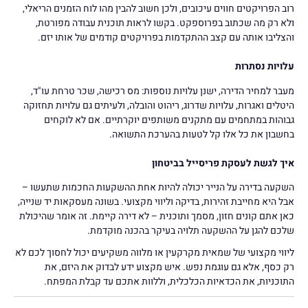
רוב הפרויקטים חווים עיכובים, ולכן חשוב להבין מהו לוח הזמנים הריאלי,
ולא רק מה שכתוב בפרוספקט. בקשו לראות תוכנית עבודה מפורטת,
והצליבו אותה עם קצב ההתקדמות בפרויקטים קודמים של אותו יזם.
עלויות נסתרות
מעבר למחיר הדירה, ישנן עלויות נוספות: מס רכישה, שכר טרחת עו"ד,
היטלים ואגרות, עלויות שדרוג, ריהוט והובלה, ולעיתים גם עלויות תחזוקה
גבוהות במתחמים עם מתקנים משותפים יוקרתיים. אם לא לוקחים
בחשבון את כל אלו קל לטעות בהערכת התשואה.
איך לגשת לעסקת פריסייל בביטחון
השקעה בדירה על הנייר יכולה להיות אחת ההשקעות החכמות שתעשו –
אבל היא מחייבת זהירות, בדיקה וליווי מקצועי. בשונה מעסקאות יד שנייה,
כאן אתם קונים חזון, מסמך ותוכנית – לא דירה קיימת. זה אומר שהיכולת
שלכם להגן על ההשקעה תלויה בעיקר בהכנה מוקדמת.
ליווי מקצועי של שמאית מקרקעין או מלווה משקיעים יכול לחסוך לכם לא
רק כסף, אלא גם עוגמת נפש. איש מקצוע ידע לבדוק את היזם, את
התוכניות, את הכדאיות הכלכלית, וללוות אתכם עד קבלת המפתח.