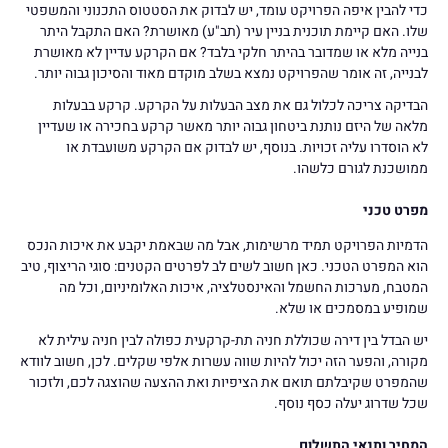
כדי להבין איפה הפרויקט עומד, יש לבדוק את הסטטוס התכנוני והמשפטי
שלו. האם קיימת תוכנית בניין עיר (תב"ע) מאושרת? האם התקבל היתר
בנייה מלא או שמדובר בהיתר חלקי בלבד? אם הקרקע עדיין לא מאושרת
לבנייה, זה אומר שהפרויקט נמצא בשלב מוקדם מאוד והסיכון גבוה יותר.
הבדיקה צריכה לכלול גם את מצב הבעלות על הקרקע. קרקע בבעלות
מלאה של היזם נותנת ביטחון גבוה יותר מאשר קרקע בחכירה או שעדיין
לא הוסדרו עליה זכויות. בנוסף, יש לבדוק אם הקרקע משועבדת או
ממושכנת לגורם כלשהו.
מפרט טכני
הדמיות הפרויקט תמיד מרשימות, אבל מה שבאמת יקבע את איכות הנכס
הוא המפרט הטכני. כאן חשוב לשים לב לפרטים הקטנים: סוגי הריצוף, טיב
המטבח, מערכות החשמל והאינסטלציה, איכות האלומיניום, וכל מה
שמופיע במסמכים או שלא.
יש הבדל בין דירה שכוללת חניה תת-קרקעית כפולה לבין חניה עילית לא
מקורה, והפער הזה יכול להיות שווה עשרות אלפי שקלים. לכן, חשוב לוודא
שהמפרט שקיבלתם תואם את הציפיות ואת ההצעה שהוצגה לכם, ולזכור
שכל שדרוג יעלה כסף נוסף.
המחיר ותנאי התשלום