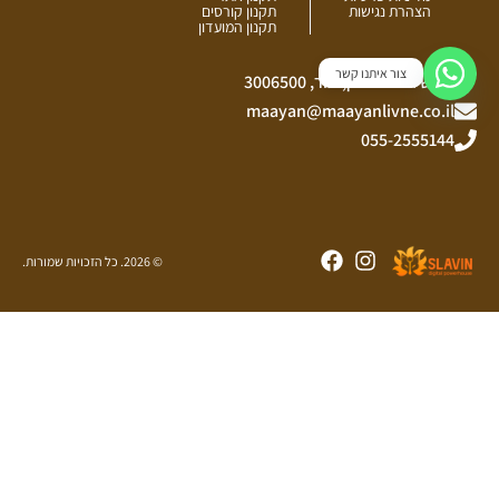
הצהרת נגישות
תקנון קורסים
תקנון המועדון
צור איתנו קשר
כביש ההר הירוק, יגור, 3006500
maayan@maayanlivne.co.il
055-2555144
Facebook
Instagram
© 2026. כל הזכויות שמורות.
כתוב את הטלפון שלך, נכתוב לך בהקדם
האפשרי
טלפון
וואטסאפ