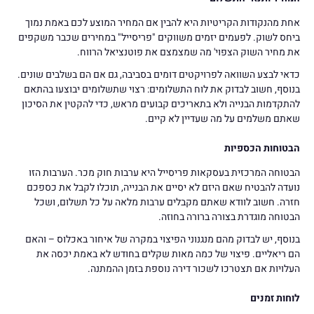
אחת מהנקודות הקריטיות היא להבין אם המחיר המוצע לכם באמת נמוך
ביחס לשוק. לפעמים יזמים משווקים "פריסייל" במחירים שכבר משקפים
את מחיר השוק הצפוי' מה שמצמצם את פוטנציאל הרווח.
כדאי לבצע השוואה לפרויקטים דומים בסביבה, גם אם הם בשלבים שונים.
בנוסף, חשוב לבדוק את לוח התשלומים: רצוי שתשלומים יבוצעו בהתאם
להתקדמות הבנייה ולא בתאריכים קבועים מראש, כדי להקטין את הסיכון
שאתם משלמים על מה שעדיין לא קיים.
הבטוחות הכספיות
הבטוחה המרכזית בעסקאות פריסייל היא ערבות חוק מכר. הערבות הזו
נועדה להבטיח שאם היזם לא יסיים את הבנייה, תוכלו לקבל את כספכם
חזרה. חשוב לוודא שאתם מקבלים ערבות מלאה על כל תשלום, ושכל
הבטוחה מוגדרת בצורה ברורה בחוזה.
בנוסף, יש לבדוק מהם מנגנוני הפיצוי במקרה של איחור באכלוס – והאם
הם ריאליים. פיצוי של כמה מאות שקלים בחודש לא באמת יכסה את
העלויות אם תצטרכו לשכור דירה נוספת בזמן ההמתנה.
לוחות זמנים