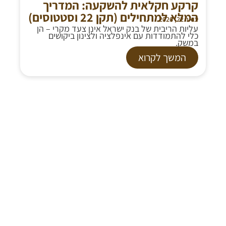
קרקע חקלאית להשקעה: המדריך
המלא למתחילים (תקן 22 וסטטוסים)
ינואר 22, 2026
עליות הריבית של בנק ישראל אינן צעד מקרי – הן
כלי להתמודדות עם אינפלציה ולצינון ביקושים
במשק.
המשך לקרוא