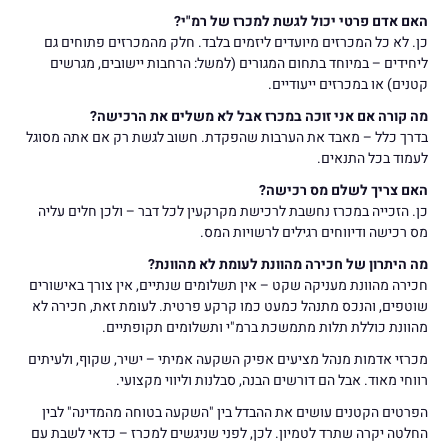
האם אדם פרטי יכול לגשת למכרז של רמ"י?
כן. לא כל המכרזים מיועדים ליזמים בלבד. חלק מהמכרזים פתוחים גם
ליחידים – במיוחד בתחום המגורים (למשל: הרחבות יישובים, מגרשים
קטנים) או במכרזים ייעודיים.
מה קורה אם אני זוכה במכרז אבל לא משלים את הרכישה?
בדרך כלל – מאבד את הערבות שהפקדת. חשוב לגשת רק אם אתה מסוגל
לעמוד בכל התנאים.
האם צריך לשלם מס רכישה?
כן. הזכייה במכרז נחשבת לרכישת מקרקעין לכל דבר – ולכן חלים עליה
מס רכישה ודיווחים רגילים לרשויות המס.
מה היתרון של חכירה מהוונת לעומת לא מהוונת?
חכירה מהוונת מעניקה שקט – אין תשלומים שנתיים, אין צורך באישורים
שוטפים, והנכס מתנהל כמעט כמו קרקע פרטית. לעומת זאת, חכירה לא
מהוונת כוללת תלות מתמשכת ברמ"י ותשלומים תקופתיים.
מכרזי אדמות מנהל מציעים אפיק השקעה אמיתי – ישיר, שקוף, ולעיתים
רווחי מאוד. אבל הם דורשים הבנה, סבלנות וליווי מקצועי.
הפרטים הקטנים עושים את ההבדל בין "השקעה בטוחה מהמדינה" לבין
החלטה יקרה שתרד לטמיון. לכן, לפני שניגשים למכרז – כדאי לשבת עם