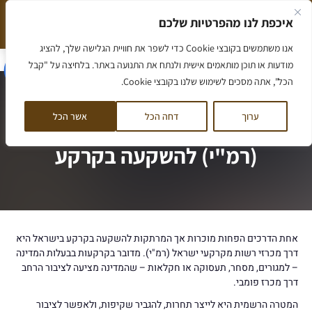
ילוג
איכפת לנו מהפרטיות שלכם
תוכן
המלצה חמה שווה יותר מאלף מילים
הסיפור שלנו
אנו משתמשים בקובצי Cookie כדי לשפר את חוויית הגלישה שלך, להציג
הסיפור שלנו
מאמרים ומידע
ליווי לדירה
ליווי לקרקע
קורס קרקעות
לקוחות ממליצים
דף הבית
/
מדריך למכרזי אדמות מנהל (רמ"י) להשקעה בקרקע
מודעות או תוכן מותאמים אישית ולנתח את התנועה באתר. בלחיצה על "קבל
הכל", אתה מסכים לשימוש שלנו בקובצי Cookie.
ערוך
דחה הכל
אשר הכל
מדריך למכרזי אדמות מנהל
(רמ"י) להשקעה בקרקע
אחת הדרכים הפחות מוכרות אך המרתקות להשקעה בקרקע בישראל היא
דרך מכרזי רשות מקרקעי ישראל (רמ"י). מדובר בקרקעות בבעלות המדינה
– למגורים, מסחר, תעסוקה או חקלאות – שהמדינה מציעה לציבור הרחב
דרך מכרז פומבי.
המטרה הרשמית היא לייצר תחרות, להגביר שקיפות, ולאפשר לציבור