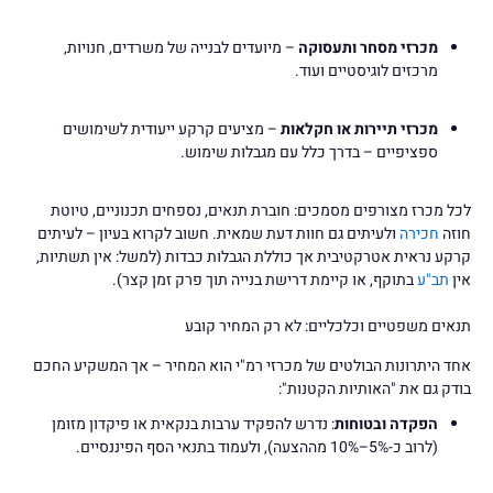
מכרזי מסחר ותעסוקה
– מיועדים לבנייה של משרדים, חנויות,
מרכזים לוגיסטיים ועוד.
מכרזי תיירות או חקלאות
– מציעים קרקע ייעודית לשימושים
ספציפיים – בדרך כלל עם מגבלות שימוש.
לכל מכרז מצורפים מסמכים: חוברת תנאים, נספחים תכנוניים, טיוטת
חוזה
חכירה
ולעיתים גם חוות דעת שמאית. חשוב לקרוא בעיון – לעיתים
קרקע נראית אטרקטיבית אך כוללת הגבלות כבדות (למשל: אין תשתיות,
אין
תב"ע
בתוקף, או קיימת דרישת בנייה תוך פרק זמן קצר).
תנאים משפטיים וכלכליים: לא רק המחיר קובע
אחד היתרונות הבולטים של מכרזי רמ"י הוא המחיר – אך המשקיע החכם
בודק גם את "האותיות הקטנות":
הפקדה ובטוחות
: נדרש להפקיד ערבות בנקאית או פיקדון מזומן
(לרוב כ-5%–10% מההצעה), ולעמוד בתנאי הסף הפיננסיים.