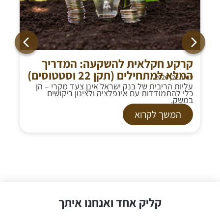
קרקע חקלאית להשקעה: המדריך
המלא למתחילים (תקן 22 וסטטוסים)
ינואר 22, 2026
עליות הריבית של בנק ישראל אינן צעד מקרי – הן
כלי להתמודדות עם אינפלציה ולצינון ביקושים
במשק.
המשך לקרוא
קליק אחד ואנחנו איתך