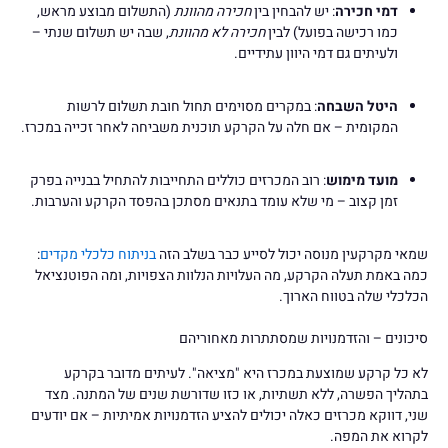
דמי חכירה
: יש להבחין בין
חכירה מהוונת
(התשלום מבוצע מראש,
כמו רכישה בפועל) לבין
חכירה לא מהוונת
, שבה יש תשלום שנתי –
ולעיתים גם דמי היוון עתידיים.
היטל השבחה
: במקרים מסוימים תחול חובת תשלום לרשות
המקומית – אם חלה על הקרקע תוכנית משביחה לאחר זכייה במכרז.
מועד מימוש
: רוב המכרזים כוללים התחייבות להתחיל בבנייה בפרק
זמן קצוב – מי שלא עומד בתנאים מסתכן בהפסד הקרקע והערבות.
שמאי מקרקעין מנוסה יכול לסייע כבר בשלב הזה
בניתוח כלכלי מקדים
:
כמה באמת תעלה הקרקע, מה העלויות הנלוות הצפויות, ומה הפוטנציאל
הכלכלי שלה בטווח הארוך.
סיכונים – והזדמנויות שמסתתרות מאחוריהם
לא כל קרקע שמוצעת במכרז היא "מציאה". לעיתים מדובר בקרקע
בתהליך הפשרה, ללא תשתיות, או כזו שדורשת שנים של המתנה. מצד
שני, דווקא מכרזים כאלה יכולים להציע הזדמנויות אמיתיות – אם יודעים
לקרוא את המפה.