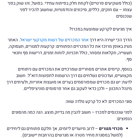
(כולל משקיעים פרטיים) לקחת חלק בפיתוח עתידי. בפועל, זהו שוק בפני
עצמו – עם חוקים, כללים, סיכונים והזדמנויות, שחשוב להכיר לפני
שנכנסים
איך מגיעים לקרקע שמוצעת במכרז?
הדרך הכי ישירה היא דרך
אתר המכרזים של רשות מקרקעי ישראל
. האתר
מציג באופן מרוכז את כל המכרזים הפתוחים: קרקעות למגורים, תעסוקה,
תעשייה, חקלאות ומסחר, כולל תכניות, לוחות זמנים, דרישות סף ותנאי
סף.
בנוסף, קיימים אתרים מסחריים שמרכזים את המכרזים עם ניתוחים
מקצועיים, ועדכונים נשלחים גם דרך הרשמות לתפוצות דוא"ל. חשוב
לדעת: יש גם מכרזים שמפורסמים בערים או מועצות אזוריות, ולעיתים דרך
מינהל התכנון – ולכן כדאי לעקוב גם אחר פרסומים מוניציפליים.
סוגי המכרזים: לא כל קרקע נולדה שווה
לפני שנכנסים למכרז – חשוב להבין מה בדיוק מוצע. הנה כמה מהסוגים
הנפוצים:
מכרזי מגורים
– לרוב מיועדים ליזמים, אך חלקם פתוחים גם ליחידים
(למשל במסגרת מחיר מטרה או מגרשים בהרחבות יישובים).