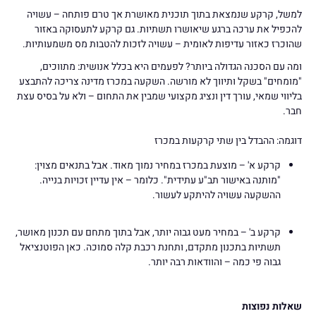
למשל, קרקע שנמצאת בתוך תוכנית מאושרת אך טרם פותחה – עשויה
להכפיל את ערכה ברגע שיאושרו תשתיות. גם קרקע לתעסוקה באזור
שהוכרז כאזור עדיפות לאומית – עשויה לזכות להטבות מס משמעותיות.
ומה עם הסכנה הגדולה ביותר? לפעמים היא בכלל אנושית: מתווכים,
"מומחים" בשקל ותיווך לא מורשה. השקעה במכרז מדינה צריכה להתבצע
בליווי שמאי, עורך דין ונציג מקצועי שמבין את התחום – ולא על בסיס עצת
חבר.
דוגמה: ההבדל בין שתי קרקעות במכרז
קרקע א' – מוצעת במכרז במחיר נמוך מאוד. אבל בתנאים מצוין:
"מותנה באישור תב"ע עתידית". כלומר – אין עדיין זכויות בנייה.
ההשקעה עשויה להיתקע לעשור.
קרקע ב' – במחיר מעט גבוה יותר, אבל בתוך מתחם עם תכנון מאושר,
תשתיות בתכנון מתקדם, ותחנת רכבת קלה סמוכה. כאן הפוטנציאל
גבוה פי כמה – והוודאות רבה יותר.
שאלות נפוצות