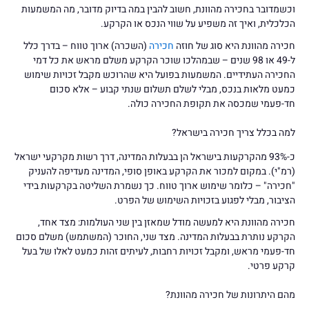
וכשמדובר בחכירה מהוונת, חשוב להבין במה בדיוק מדובר, מה המשמעות
הכלכלית, ואיך זה משפיע על שווי הנכס או הקרקע.
חכירה מהוונת היא סוג של חוזה
חכירה
(השכרה) ארוך טווח – בדרך כלל
ל-49 או 98 שנים – שבמהלכו שוכר הקרקע משלם מראש את כל דמי
החכירה העתידיים. המשמעות בפועל היא שהרוכש מקבל זכויות שימוש
כמעט מלאות בנכס, מבלי לשלם תשלום שנתי קבוע – אלא סכום
חד-פעמי שמכסה את תקופת החכירה כולה.
למה בכלל צריך חכירה בישראל?
כ-93% מהקרקעות בישראל הן בבעלות המדינה, דרך רשות מקרקעי ישראל
(רמ"י). במקום למכור את הקרקע באופן סופי, המדינה מעדיפה להעניק
"חכירה" – כלומר שימוש ארוך טווח. כך נשמרת השליטה בקרקעות בידי
הציבור, מבלי לפגוע בזכויות השימוש של הפרט.
חכירה מהוונת היא למעשה מודל שמאזן בין שני העולמות: מצד אחד,
הקרקע נותרת בבעלות המדינה. מצד שני, החוכר (המשתמש) משלם סכום
חד-פעמי מראש, ומקבל זכויות רחבות, לעיתים זהות כמעט לאלו של בעל
קרקע פרטי.
מהם היתרונות של חכירה מהוונת?