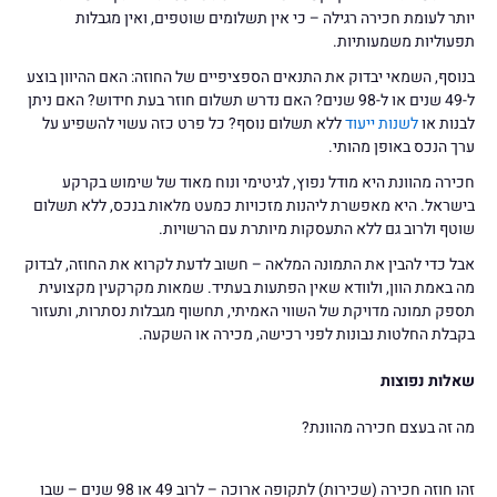
יותר לעומת חכירה רגילה – כי אין תשלומים שוטפים, ואין מגבלות
תפעוליות משמעותיות.
בנוסף, השמאי יבדוק את התנאים הספציפיים של החוזה: האם ההיוון בוצע
ל-49 שנים או ל-98 שנים? האם נדרש תשלום חוזר בעת חידוש? האם ניתן
לבנות או
לשנות ייעוד
ללא תשלום נוסף? כל פרט כזה עשוי להשפיע על
ערך הנכס באופן מהותי.
חכירה מהוונת היא מודל נפוץ, לגיטימי ונוח מאוד של שימוש בקרקע
בישראל. היא מאפשרת ליהנות מזכויות כמעט מלאות בנכס, ללא תשלום
שוטף ולרוב גם ללא התעסקות מיותרת עם הרשויות.
אבל כדי להבין את התמונה המלאה – חשוב לדעת לקרוא את החוזה, לבדוק
מה באמת הוון, ולוודא שאין הפתעות בעתיד. שמאות מקרקעין מקצועית
תספק תמונה מדויקת של השווי האמיתי, תחשוף מגבלות נסתרות, ותעזור
בקבלת החלטות נבונות לפני רכישה, מכירה או השקעה.
שאלות נפוצות
מה זה בעצם חכירה מהוונת?
זהו חוזה חכירה (שכירות) לתקופה ארוכה – לרוב 49 או 98 שנים – שבו