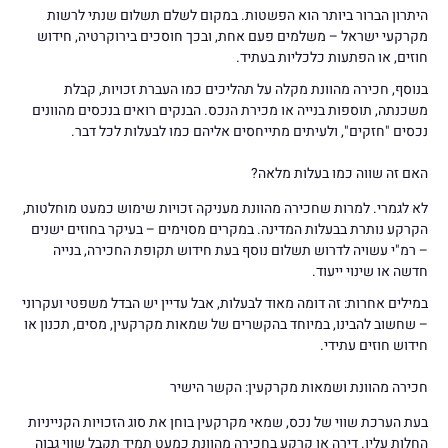
היתרון הברור ביותר הוא הפשטות. במקום לשלם תשלום שנתי לרשות
מקרקעי ישראל – משלמים פעם אחת, ובכך חוסכים בירוקרטיה, חידוש
חוזים, או הפתעות כלכליות בעתיד.
בנוסף, חכירה מהוונת מקלה על תהליכים כמו העברת זכויות, קבלת
משכנתה, תוספות בנייה או מכירת הנכס. הבנקים רואים בנכסים מהוונים
נכסים "חזקים", ולעיתים מתייחסים אליהם כמו לבעלות לכל דבר.
האם זה שווה כמו בעלות מלאה?
לא לגמרי. למרות שחכירה מהוונת מעניקה זכויות שימוש כמעט מוחלטות,
הקרקע נותרת בבעלות המדינה. במקרים מסוימים – בעיקר בחוזים ישנים
– רמ"י עשויה לדרוש תשלום נוסף בעת חידוש תקופת החכירה, בנייה
חדשה או שינוי ייעוד.
במילים אחרות: זה דומה מאוד לבעלות, אבל עדיין יש הבדל משפטי ועקרוני
– שחשוב להבינו, במיוחד בהקשרים של שמאות מקרקעין, מסים, תכנון או
חידוש חוזים עתידי.
חכירה מהוונת ושמאות מקרקעין: הקשר הישיר
בעת הערכת שווי של נכס, שמאי מקרקעין בוחן את סוג הזכויות הקנייניות
החלות עליו. דירה או קרקע בחכירה מהוונת כמעט תמיד תקבל שווי גבוה