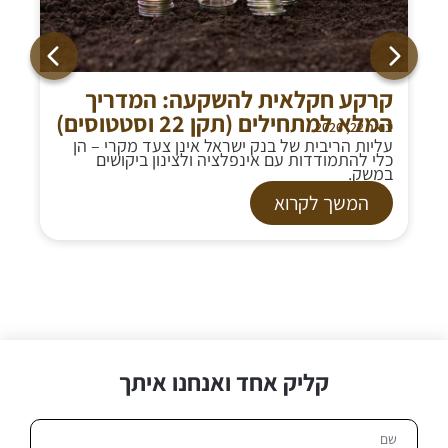
קרקע חקלאית להשקעה: המדריך
המלא למתחילים (תקן 22 וסטטוסים)
ינואר 22, 2026
עליות הריבית של בנק ישראל אינן צעד מקרי – הן
כלי להתמודדות עם אינפלציה ולצינון ביקושים
במשק.
המשך לקרוא
קליק אחד ואנחנו איתך