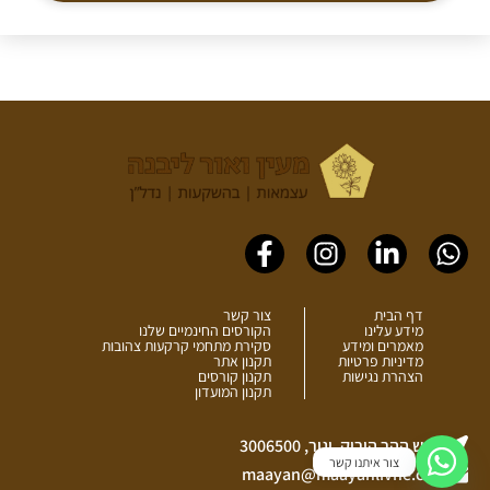
Facebook-
Instagram
Linkedin-
Whatsapp
f
in
דף הבית
צור קשר
מידע עלינו
הקורסים החינמיים שלנו
מאמרים ומידע
סקירת מתחמי קרקעות צהובות
מדיניות פרטיות
תקנון אתר
הצהרת נגישות
תקנון קורסים
תקנון המועדון
כביש ההר הירוק, יגור, 3006500
צור איתנו קשר
maayan@maayanlivne.co.il