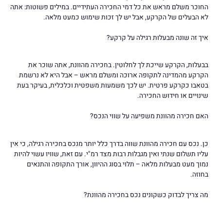
החוכר משלם מראש את כל דמי החכירה העתידיים. במילים פשוטות: אתה
לא הבעלים של הקרקע, אבל יש לך זכות שימוש כמעט מלאה.
איך זה שונה מבעלות רגילה על קרקע?
בבעלות, הקרקע שייכת לך לחלוטין. בחכירה מהוונת, אתה שוכר את
הקרקע מהמדינה לתקופה ארוכה ומשלם מראש – אבל היא לא נרשמת
בטאבו כקרקע פרטית. יש לכך משמעות משפטית וכלכלית, בעיקר בעת
שינויים או חידוש החכירה.
האם חכירה מהוונת משפיעה על שווי הנכס?
כן. נכס עם חכירה מהוונת שווה בדרך כלל יותר מנכס בחכירה רגילה, כי אין
עליו תשלום שנתי ואין מגבלות רבות מצד רמ"י. עם זאת, שוויו עשוי להיות
נמוך מעט מבעלות מלאה – תלוי בסוג ההיוון, אורך התקופה והתנאים
בחוזה.
מה צריך לבדוק כשקונים נכס בחכירה מהוונת?