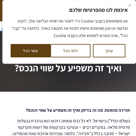
ילוג
איכפת לנו מהפרטיות שלכם
תוכן
המלצה חמה שווה יותר מאלף מילים
הסיפור שלנו
אנו משתמשים בקובצי Cookie כדי לשפר את חוויית הגלישה שלך, להציג
דף הבית
/
חכירה מהוונת: מה זה בדיוק ואיך זה משפיע על שווי הנכס?
מודעות או תוכן מותאמים אישית ולנתח את התנועה באתר. בלחיצה על "קבל
הכל", אתה מסכים לשימוש שלנו בקובצי Cookie.
ערוך
דחה הכל
אשר הכל
חכירה מהוונת: מה זה בדיוק
ואיך זה משפיע על שווי הנכס?
חכירה מהוונת: מה זה בדיוק ואיך זה משפיע על שווי הנכס?
בעולם הנדל"ן בישראל, לא כל נכס שאתה רוכש הוא בהכרח בבעלות
פרטית מלאה. במקרים רבים – ובעיקר בקרקעות של רשות מקרקעי
ישראל – מדובר בכלל ב"חכירה", כלומר: שכירות ארוכת טווח מהמדינה.