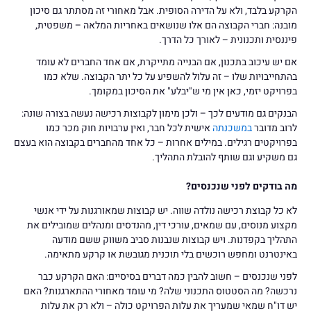
הקרקע בלבד, ולא על הדירה הסופית. אבל מאחורי זה מסתתר גם סיכון
מובנה: חברי הקבוצה הם אלו שנושאים באחריות המלאה – משפטית,
פיננסית ותכנונית – לאורך כל הדרך.
אם יש עיכוב בתכנון, אם הבנייה מתייקרת, אם אחד החברים לא עומד
בהתחייבויות שלו – זה עלול להשפיע על כל יתר הקבוצה. שלא כמו
בפרויקט יזמי, כאן אין מי ש"יבלע" את הסיכון במקומך.
הבנקים גם מודעים לכך – ולכן מימון לקבוצות רכישה נעשה בצורה שונה:
לרוב מדובר
במשכנתה
אישית לכל חבר, ואין ערבויות חוק מכר כמו
בפרויקטים רגילים. במילים אחרות – כל אחד מהחברים בקבוצה הוא בעצם
גם משקיע וגם שותף להובלת התהליך.
מה בודקים לפני שנכנסים?
לא כל קבוצת רכישה נולדה שווה. יש קבוצות שמאורגנות על ידי אנשי
מקצוע מנוסים, עם שמאים, עורכי דין, מהנדסים ומנהלים שמובילים את
התהליך בקפדנות. ויש קבוצות שנבנות סביב משווק ששם מודעה
באינטרנט ומחפש רוכשים בלי תוכנית מגובשת או קרקע מתאימה.
לפני שנכנסים – חשוב להבין כמה דברים בסיסיים: האם הקרקע כבר
נרכשה? מה הסטטוס התכנוני שלה? מי עומד מאחורי ההתארגנות? האם
יש דו"ח שמאי שמעריך את עלות הפרויקט כולה – ולא רק את עלות