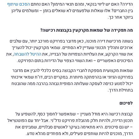
הדירה? האם יש ליווי בנקאי, ומהם תנאי המימון? האם נחתם
הסכם שיתוף
בין החברים? אלו שאלות שלפעמים לא שואלים בזמן – ומשלמים עליהן
ביוקר אחר כך.
מה תפקידה של שמאות מקרקעין בקבוצות רכישה?
בשונה מרכישת דירה מוכנה, כאן מדובר בפרויקט מורכב יותר, עם שלבים
ארוכים ותהליך תכנוני שעדיין לא הסתיים. שמאי מקרקעין יכול להעריך
את שווי הקרקע, את העלויות הצפויות של הבנייה, את
ההיטל להשבחה
, את
הסיכונים האפשריים – ואת השווי הצפוי של הדירות בתום הפרויקט.
שמאות מקצועית מספקת לחברי הקבוצה בסיס כלכלי להבין אם מדובר
בפרויקט הגיוני או בהרפתקה מיותרת. במקרים רבים, דו"ח שמאי איכותי
יכול למנוע כניסה לעסקה שעלותה הסופית גבוהה בהרבה ממה שהובטח
בתחילת הדרך.
לסיכום
קבוצת רכישה היא מודל מעניין – שמאפשר לחסוך כסף, להשפיע על
תכנון הדירה, ולהיות חלק מהובלת פרויקט נדל"ני. אבל יחד עם הפוטנציאל
– יש גם סיכונים. היא מתאימה בעיקר לאנשים סבלניים, שמבינים את
הדרך, מוכנים להיות שותפים פעילים, ולא מפחדים מהלא נודע.