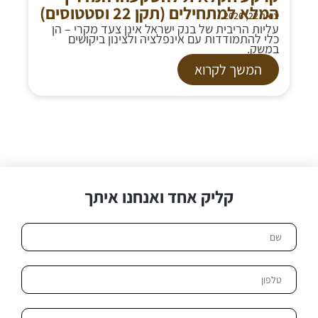
המלא למתחילים (תקן 22 וסטטוסים)
ינואר 22, 2026
עליות הריבית של בנק ישראל אינן צעד מקרי – הן
כלי להתמודדות עם אינפלציה ולצינון ביקושים
במשק.
המשך לקרוא
קליק אחד ואנחנו איתך