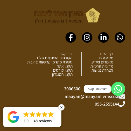
Facebook-
Instagram
Linkedin-
Whatsapp
f
in
דף הבית
צור קשר
מידע עלינו
הקורסים החינמיים שלנו
מאמרים ומידע
סקירת מתחמי קרקעות צהובות
מדיניות פרטיות
תקנון אתר
הצהרת נגישות
תקנון קורסים
תקנון המועדון
כביש ההר הירוק, יגור, 3006500
צור איתנו קשר
maayan@maayanlivne.co.il
055-2555144
5.0
48 reviews