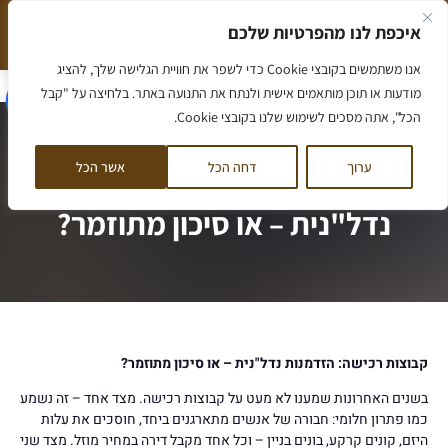
ילוג
איכפת לנו מהפרטיות שלכם
תוכן
המלצה חמה שווה יותר מאלף מילים
הסיפור שלנו
אנו משתמשים בקובצי Cookie כדי לשפר את חוויית הגלישה שלך, להציג
דף הבית
/
קבוצות רכישה: הזדמנות נדל"נית – או סיכון מתוזמר?
מודעות או תוכן מותאמים אישית ולנתח את התנועה באתר. בלחיצה על "קבל
הכל", אתה מסכים לשימוש שלנו בקובצי Cookie.
ערוך
דחה הכל
אשר הכל
קבוצות רכישה: הזדמנות
נדל"נית – או סיכון מתוזמר?
קבוצות רכישה: הזדמנות נדל"נית – או סיכון מתוזמר?
בשנים האחרונות שמענו לא מעט על קבוצות רכישה. מצד אחד – זה נשמע
כמו פתרון חלומי: חבורה של אנשים מתארגנים ביחד, חוסכים את עלות
היזם, קונים קרקע, בונים בניין – וכל אחד מקבל דירה במחיר מוזל. מצד שני