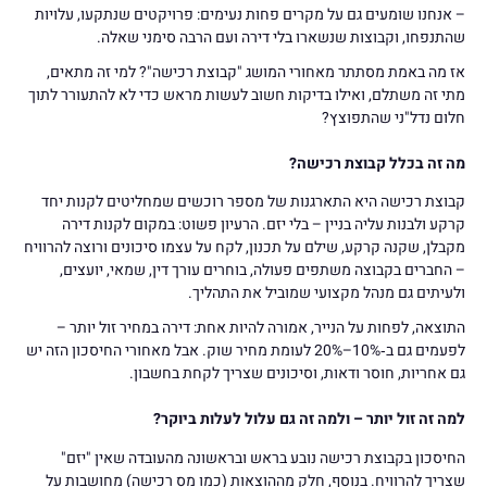
– אנחנו שומעים גם על מקרים פחות נעימים: פרויקטים שנתקעו, עלויות
שהתנפחו, וקבוצות שנשארו בלי דירה ועם הרבה סימני שאלה.
אז מה באמת מסתתר מאחורי המושג "קבוצת רכישה"? למי זה מתאים,
מתי זה משתלם, ואילו בדיקות חשוב לעשות מראש כדי לא להתעורר לתוך
חלום נדל"ני שהתפוצץ?
מה זה בכלל קבוצת רכישה?
קבוצת רכישה היא התארגנות של מספר רוכשים שמחליטים לקנות יחד
קרקע ולבנות עליה בניין – בלי יזם. הרעיון פשוט: במקום לקנות דירה
מקבלן, שקנה קרקע, שילם על תכנון, לקח על עצמו סיכונים ורוצה להרוויח
– החברים בקבוצה משתפים פעולה, בוחרים עורך דין, שמאי, יועצים,
ולעיתים גם מנהל מקצועי שמוביל את התהליך.
התוצאה, לפחות על הנייר, אמורה להיות אחת: דירה במחיר זול יותר –
לפעמים גם ב‑10%–20% לעומת מחיר שוק. אבל מאחורי החיסכון הזה יש
גם אחריות, חוסר ודאות, וסיכונים שצריך לקחת בחשבון.
למה זה זול יותר – ולמה זה גם עלול לעלות ביוקר?
החיסכון בקבוצת רכישה נובע בראש ובראשונה מהעובדה שאין "יזם"
שצריך להרוויח. בנוסף, חלק מההוצאות (כמו מס רכישה) מחושבות על