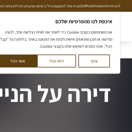
ילוג
office@maayanlivne.co.il
הבית שלך להשקעות נדל"ן | שיחת אפיון והכרות ללא עלות | זמינים תמיד ב
תוכן
איכפת לנו מהפרטיות שלכם
הסיפור שלנו
ליווי לקרקע
ליווי לדירה
קורס קרקע
אנו משתמשים בקובצי Cookie כדי לשפר את חוויית הגלישה שלך, להציג
מודעות או תוכן מותאמים אישית ולנתח את התנועה באתר. בלחיצה על "קבל
הכל", אתה מסכים לשימוש שלנו בקובצי Cookie.
דף הבית
/
דירה על הנייר: היתרונות, החסרונות וכל מה שביניה
ערוך
דחה הכל
אשר הכל
דירה על הניי