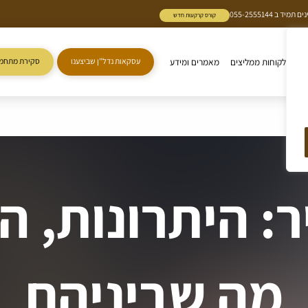
 055-2555144
קורס קרקעות חדש
ות
לקוחות ממליצים
מאמרים ומידע
עסקאות נדל"ן שביצענו
סקירת מתחמי
ם
ר: היתרונות, ה
מה שביניהם