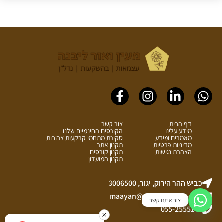
Facebook-
Instagram
Linkedin-
Whatsapp
f
in
דף הבית
צור קשר
מידע עלינו
הקורסים החינמיים שלנו
מאמרים ומידע
סקירת מתחמי קרקעות צהובות
מדיניות פרטיות
תקנון אתר
הצהרת נגישות
תקנון קורסים
תקנון המועדון
כביש ההר הירוק, יגור, 3006500
maayan@maayanlivne.co.il
צור איתנו קשר
055-2555144