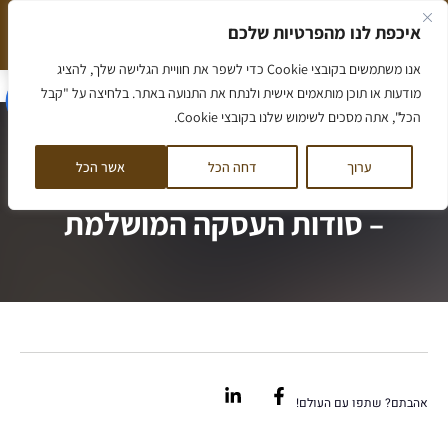
ילוג
איכפת לנו מהפרטיות שלכם
תוכן
המלצה חמה שווה יותר מאלף מילים
הסיפור שלנו
אנו משתמשים בקובצי Cookie כדי לשפר את חוויית הגלישה שלך, להציג
דף הבית
/
מכירת קרקעות במתכון מנצח – סודות העסקה המושלמת
מודעות או תוכן מותאמים אישית ולנתח את התנועה באתר. בלחיצה על "קבל
הכל", אתה מסכים לשימוש שלנו בקובצי Cookie.
ערוך
דחה הכל
אשר הכל
מכירת קרקעות במתכון מנצח
– סודות העסקה המושלמת
Linkedin-
Facebook-
in
f
אהבתם? שתפו עם העולם!