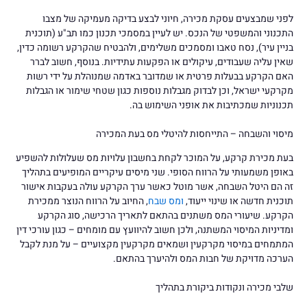
לפני שמבצעים עסקת מכירה, חיוני לבצע בדיקה מעמיקה של מצבו
התכנוני והמשפטי של הנכס. יש לעיין במסמכי תכנון כמו תב"ע (תוכנית
בניין עיר), נסח טאבו ומסמכים משלימים, ולהבטיח שהקרקע רשומה כדין,
שאין עליה שעבודים, עיקולים או הפקעות עתידיות. בנוסף, חשוב לברר
האם הקרקע בבעלות פרטית או שמדובר באדמה שמנוהלת על ידי רשות
מקרקעי ישראל, וכן לבדוק מגבלות נוספות כגון שטחי שימור או הגבלות
תכנוניות שמכתיבות את אופני השימוש בה.
מיסוי והשבחה – התייחסות להיטלי מס בעת המכירה
בעת מכירת קרקע, על המוכר לקחת בחשבון עלויות מס שעלולות להשפיע
באופן משמעותי על הרווח הסופי. שני מיסים עיקריים המופיעים בתהליך
זה הם היטל השבחה, אשר מוטל כאשר ערך הקרקע עולה בעקבות אישור
תוכנית חדשה או שינוי ייעוד,
ומס שבח
, החיוב על הרווח הנוצר ממכירת
הקרקע. שיעורי המס משתנים בהתאם לתאריך הרכישה, סוג הקרקע
ומדיניות המיסוי המשתנה, ולכן חשוב להיוועץ עם מומחים – כגון עורכי דין
המתמחים במיסוי מקרקעין ושמאים מקרקעין מקצועיים – על מנת לקבל
הערכה מדויקת של חבות המס ולהיערך בהתאם.
שלבי מכירה ונקודות ביקורת בתהליך