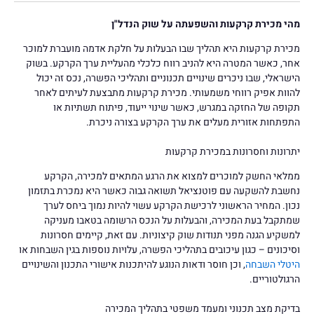
מהי מכירת קרקעות והשפעתה על שוק הנדל"ן
מכירת קרקעות היא תהליך שבו הבעלות על חלקת אדמה מועברת למוכר
אחר, כאשר המטרה היא להניב רווח כלכלי מהעליית ערך הקרקע. בשוק
הישראלי, שבו ניכרים שינויים תכנוניים ותהליכי הפשרה, נכס זה יכול
להוות אפיק רווחי משמעותי. מכירת קרקעות מתבצעת לעיתים לאחר
תקופה של החזקה במגרש, כאשר שינוי ייעוד, פיתוח תשתיות או
התפתחות אזורית מעלים את ערך הקרקע בצורה ניכרת.
יתרונות וחסרונות במכירת קרקעות
ממלאי החשק למוכרים למצוא את הרגע המתאים למכירה, הקרקע
נחשבת להשקעה עם פוטנציאל תשואה גבוה כאשר היא נמכרת בתזמון
נכון. המחיר הראשוני לרכישת הקרקע עשוי להיות נמוך ביחס לערך
שמתקבל בעת המכירה, והבעלות על הנכס הרשומה בטאבו מעניקה
למשקיע הגנה מפני תנודות שוק קיצוניות. עם זאת, קיימים חסרונות
וסיכונים – כגון עיכובים בתהליכי הפשרה, עלויות נוספות בגין השבחות או
היטלי השבחה
, וכן חוסר ודאות הנוגע להיתכנות אישורי התכנון והשינויים
הרגולטוריים.
בדיקת מצב תכנוני ומעמד משפטי בתהליך המכירה