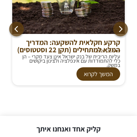
קרקע חקלאית להשקעה: המדריך
המלא למתחילים (תקן 22 וסטטוסים)
ינואר 22, 2026
עליות הריבית של בנק ישראל אינן צעד מקרי – הן
כלי להתמודדות עם אינפלציה ולצינון ביקושים
במשק.
המשך לקרוא
קליק אחד ואנחנו איתך