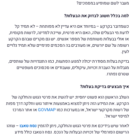
מעבר לשם שמופיע במסמכים?
למה בכלל חשוב לבדוק את הבעלות?
כשמדובר בקרקע – במיוחד אם היא עדיין לא מפותחת – לא תמיד קל
לדעת מי הבעלים שלה, האם היא פרטית, שייכת למדינה, לרשות מקומית,
או אולי בבעלות משותפת של מספר אנשים. יש גם מקרים שבהם הקרקע
רשומה על שם יורשים, או מעורבים בה הסכמים פנימיים שלא תמיד גלויים
לעין.
בדיקת בעלות מסודרת יכולה למנוע הפתעות, כמו התנגדויות של שותפים,
מגבלות על העברת זכויות, עיקולים, שעבודים או סכסוכים משפטיים
שטרם נפתרו.
איך מבצעים בדיקת בעלות?
השלב הראשון הוא פשוט יחסית: יש להשיג את פרטי הגוש והחלקה של
הקרקע. את המידע הזה ניתן למצוא באמצעות איתור גוש וחלקה דרך מפות
של רשות מקרקעי ישראל, או במערכות כמו
GOVMAP
או אתר המרכז
למיפוי ישראל.
לאחר שיש בידיכם את פרטי הגוש והחלקה, ניתן להזמין
נסח טאבו
– שזהו
הרישום הפורמלי של זכויות הבעלות על הנכס. נסח הטאבו כולל מידע