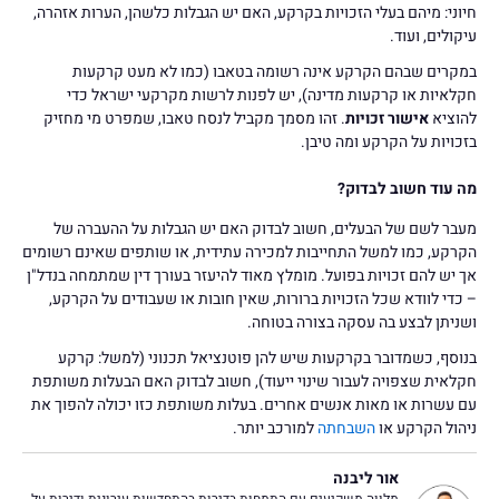
חיוני: מיהם בעלי הזכויות בקרקע, האם יש הגבלות כלשהן, הערות אזהרה,
עיקולים, ועוד.
במקרים שבהם הקרקע אינה רשומה בטאבו (כמו לא מעט קרקעות
חקלאיות או קרקעות מדינה), יש לפנות לרשות מקרקעי ישראל כדי
להוציא
אישור זכויות
. זהו מסמך מקביל לנסח טאבו, שמפרט מי מחזיק
בזכויות על הקרקע ומה טיבן.
מה עוד חשוב לבדוק?
מעבר לשם של הבעלים, חשוב לבדוק האם יש הגבלות על ההעברה של
הקרקע, כמו למשל התחייבות למכירה עתידית, או שותפים שאינם רשומים
אך יש להם זכויות בפועל. מומלץ מאוד להיעזר בעורך דין שמתמחה בנדל"ן
– כדי לוודא שכל הזכויות ברורות, שאין חובות או שעבודים על הקרקע,
ושניתן לבצע בה עסקה בצורה בטוחה.
בנוסף, כשמדובר בקרקעות שיש להן פוטנציאל תכנוני (למשל: קרקע
חקלאית שצפויה לעבור שינוי ייעוד), חשוב לבדוק האם הבעלות משותפת
עם עשרות או מאות אנשים אחרים. בעלות משותפת כזו יכולה להפוך את
ניהול הקרקע או
השבחתה
למורכב יותר.
אור ליבנה
מלווה משקיעים עם התמחות בדירות בהתחדשות עירונית ודירות על