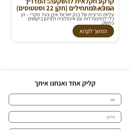
קרקע חקלאית להשקעה: המדריך
המלא למתחילים (תקן 22 וסטטוסים)
ינואר 22, 2026
עליות הריבית של בנק ישראל אינן צעד מקרי – הן
כלי להתמודדות עם אינפלציה ולצינון ביקושים
במשק.
המשך לקרוא
קליק אחד ואנחנו איתך