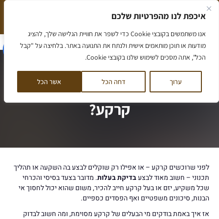
ילוג
איכפת לנו מהפרטיות שלכם
תוכן
המלצה חמה שווה יותר מאלף מילים
הסיפור שלנו
אנו משתמשים בקובצי Cookie כדי לשפר את חוויית הגלישה שלך, להציג
הסיפור שלנו
מאמרים ומידע
ליווי לדירה
ליווי לקרקע
קורס קרקעות
לקוחות ממליצים
דף הבית
/
כיצד לבצע בדיקת בעלות על קרקע?
מודעות או תוכן מותאמים אישית ולנתח את התנועה באתר. בלחיצה על "קבל
הכל", אתה מסכים לשימוש שלנו בקובצי Cookie.
ערוך
דחה הכל
אשר הכל
כיצד לבצע בדיקת בעלות על
קרקע?
לפני שרוכשים קרקע – או אפילו רק שוקלים לבצע בה השקעה או תהליך
תכנוני – חשוב מאוד לבצע
בדיקת בעלות
. מדובר בצעד בסיסי והכרחי
שכל משקיע, יזם או בעל קרקע חייב להכיר, משום שהוא יכול לחסוך אי
הבנות, סיכונים משפטיים ואף הפסדים כספיים.
אז איך באמת בודקים מי הבעלים של קרקע מסוימת, ומה חשוב לבדוק