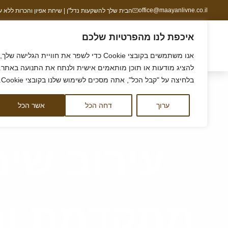
ילוג
office@maayanlivne.co.il
הבית שלך להשקעות נדל"ן | שיחת אפיון והכרות ללא עלות | זמי
תוכן
איכפת לנו מהפרטיות שלכם
הסיפור שלנו
ליווי לקרקע
ליווי לדירה
קורס 
אנו משתמשים בקובצי Cookie כדי לשפר את חוויית הגלישה שלך,
להציג מודעות או תוכן מותאמים אישית ולנתח את התנועה באתר.
בלחיצה על "קבל הכל", אתה מסכים לשימוש שלנו בקובצי Cookie.
דף הבית
/
עירוב שימושים – גישה תכנונית מתקדמת והש
ערוך
דחה הכל
אשר הכל
עירוב שימ
מתקדמת וה