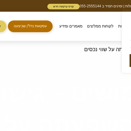
נים תמיד ב 055-2555144
קורס קרקעות חדש
קרקעות
לקוחות ממליצים
מאמרים ומידע
עסקאות נדל"ן שביצענו
ס
פעתה על שווי נכסים
ושים – גישה
שפעתה על שו