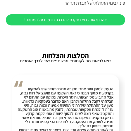
פינוי בינוי התחלתי של חברת תדהר
אהבתי אור - בוא נתקדם להדרכה חינמית על המתחם!
המלצות והצלחות
בואו לראות מה לקוחותיי והשותפים שלי לדרך אומרים
הגעתי למעין ואור אחרי תקופה ארוכה שחיפשתי להשקיע
בקרקעות מתוך הבנה כי זאת השקעה עם פוטנציאל רווח גבוה,
אבל מרוב עומס הצעות וחוסר היכרות עמוקה עם התחום לא
הצלחתי לקבל החלטה ולהבין האם מדובר בעסקאות כדאיות.
מעין על ההתחלה שידרה לי תחושת אמינות וכנות גבוה, היא
עזרה לי לנתח עסקאות שבחנתי, להבין מה באמת סוג ההשקעה
והתקציב שאני רוצה לשים ולבסוף ליוותה אותי לקנות קרקע
בדיוק בתקציב ובמיקום שחיפשתי תוך כדי שהיא מוודאת שאני
מבינה לעומק את העסקה עד לפרטים הכי קטנים ונותנת לי
תחושת ביטחון בתהליך.
גם לאחר העסקה עצמה ועד היום, נשארתי בקשר עם אור ומעין