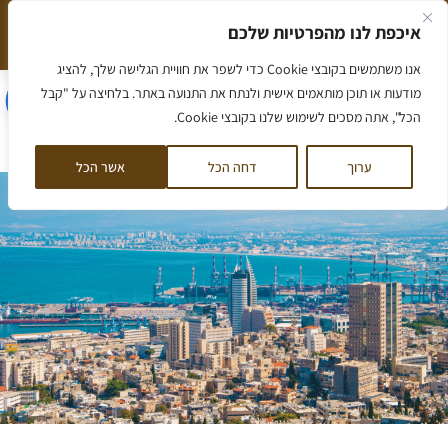
ילוג
איכפת לנו מהפרטיות שלכם
תוכן
המלצה חמה שווה יותר מאלף מילים
הסיפור שלנו
אנו משתמשים בקובצי Cookie כדי לשפר את חוויית הגלישה שלך, להציג
הסיפור שלנו
מאמרים ומידע
ליווי לדירה
ליווי לקרקע
קורס קרקעות
לקוחות ממליצים
מודעות או תוכן מותאמים אישית ולנתח את התנועה באתר. בלחיצה על "קבל
הכל", אתה מסכים לשימוש שלנו בקובצי Cookie.
דף הבית
/
עסקאות
/
דירה בהתחדשות עירונית במתחם פינוי בינוי תדהר בשכונת בת גלים
בחיפה
ערוך
דחה הכל
אשר הכל