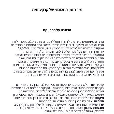
ציר הזמן התכונוני של קרקע זאת
הרחבה על הפרויקט
הוועדה למתחמים מועדפים לדיור (הותמ"ל) נוסדה בשנת 2014 במטרה לזרז
תכנון ואישור של פרויקטי דיור גדולים ברחבי ישראל. אחד המתחמים המרכזיים
שמקודמים דרכה הוא "אנ"מ צפוני" בראשון לציון, הכולל תכנון ל-12,000
יחידות דיור חדשות על שטח של כ-2,041 דונם. הותמ"ל דרך החברה
הממשלתית "דירה להשכיר" מקצרת משמעותית את לוחות הזמנים לאישור
תוכניות ומספקת מענה מהיר לצרכי הדיור באזורי ביקוש. עם זאת, ישנם
אתגרים הכוללים התחשבות באיכות הסביבה ותשתיות מתאימות. השקעה
בקרקעות המיועדות לפיתוח במסגרת תכניות הותמ"ל עשויה להוות הזדמנות
למשקיעים, בשל פוטנציאל לעליית ערך הקרקע עם התקדמות התכניות
ואישורן. עם זאת, חשוב לבצע בדיקות מקיפות ולהתייעץ עם מומחים בתחום,
כדי להבין את הסיכונים וההזדמנויות הכרוכים בהשקעות מסוג זה.
קרקע ייעודית למתחם מגורים ומסחר חדשני המשלב תכנון עירוני מתקדם
בקרבת תחנות המטרו העתידיות (תמ"א 70). הקרקע ממוקמת באזור מתפתח
ונמצא בתהליכי תכנון במסגרת הותמ"ל של דירת להשכיר. ההשקעה הזו
מתאימה במיוחד למי שמחפש פוטנציאל השבחה משמעותי לטווח בינוני-ארוך.
מיקום:
קרבה לתחנת מטרו (יוסף בורג והרצוג) וצמודה דופן לשכונת קיימת.
תשתיות:
אזור עם תכנון תשתיות מודרניות ומתקדמות.
ערך עתידי:
תכנון ציפוף ובנייה משמעותית צפויה להעלות את ערך הקרקע.
מובטחת לתכנון איכותי:
תוכנית מקודמת על ידי חברה ממשלתית (דירה
להשכיר) שמטרתה לקדם פיתוח עירוני יציב ומהיר.