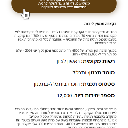
משקיעים. דף זה נועד לשקף לך את
המציאות ללא פילטרים שיווקיים
בקצרה ממעין ליבנה
המדינה סיפקה למתווכי הקרקעות
חגיגה נדלנית – מוכרים לכם קרקעות לפי
מקסימום זכויות בתמא 70 במחרים גבוהים ובנוסף יש עוד 700 דונם קרקעות
בשצפ שנכנסות לקו כחול של התוכנית – שהחברות כלל לא מתייחסות אליו
בחישוב היחידות
במשך הרבה זמן עמדנו על 6500 יחד מתוכנונות ונכון לסוף יוני 2026 – עלה
כמות היחד ל- 12,000 אלף – ראו:
מי שרואה עצמו משקיע במתחם עכשיו חשוב שיידע שחלף המועד כניסה כדי
לייצר רווח משלב הקרקע – כל מי שנכנס כמשקיע למתחם זה שייראה עצמו
מתקדם בקבוצת רכישה עתידית (ונקווה שרכש רק מספיק מטרים)
אנו עדים לחברות חצופות שעובדות בשוק שמוכרות מעט מטרים ב7000 שח
למטר בעוד לקחו את האופציה ב4000 – (עושים עליכם 300 אלף שקל תיווך
בעסקה!) חשוב שתעצרו לפני רכישה