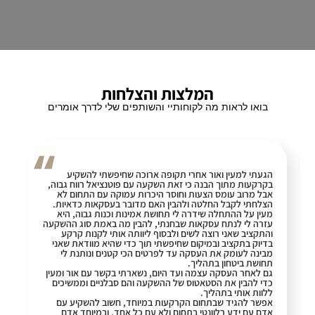
המלצות והצלחות
בואו לראות מה לקוחותיי והשותפים שלי לדרך אומרים
הגעתי למעין ואור אחרי תקופה ארוכה שחיפשתי להשקיע
בקרקעות מתוך הבנה כי זאת השקעה עם פוטנציאל רווח גבוה,
אבל מרוב עומס הצעות וחוסר היכרות עמוקה עם התחום לא
הצלחתי לקבל החלטה ולהבין האם מדובר בעסקאות כדאיות.
מעין על ההתחלה שידרה לי תחושת אמינות וכנות גבוה, היא
עזרה לי לנתח עסקאות שבחנתי, להבין מה באמת סוג ההשקעה
והתקציב שאני רוצה לשים ולבסוף ליוותה אותי לקנות קרקע
בדיוק בתקציב ובמיקום שחיפשתי תוך כדי שהיא מוודאת שאני
מבינה לעומק את העסקה עד לפרטים הכי קטנים ונותנת לי
תחושת ביטחון בתהליך.
גם לאחר העסקה עצמה ועד היום, נשארתי בקשר עם אור ומעין
כדי להבין את הסטאטוס של ההשקעה והם סבלניים וממשיכים
ללוות אותי בתהליך.
אפשר להגיד שבתחום הקרקעות במיוחד, חשוב להשקיע עם
אדם עם ידע רלוונטי בתחום ולא עם כל אחד, ובמיוחד אדם