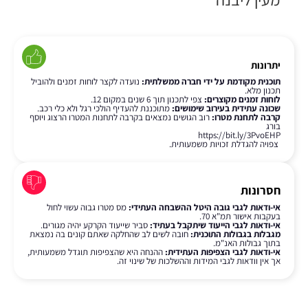
יתרונות
תוכנית מקודמת על ידי חברה ממשלתית:
נועדה לקצר לוחות זמנים ולהוביל
תכנון מלא.
לוחות זמנים מקוצרים:
צפי לתכנון תוך 6 שנים במקום 12.
שכונה עתידית בעירוב שימושים:
מתוכננת להעדיף הולכי רגל ולא כלי רכב.
קרבה לתחנת מטרו:
רוב הגושים נמצאים בקרבה לתחנות המטרו הרצוג ויוסף
בורג
https://bit.ly/3PvoEHP
צפויה להגדלת זכויות משמעותית.
חסרונות
אי-ודאות לגבי גובה היטל ההשבחה העתידי:
מס מטרו גבוה עשוי לחול
בעקבות אישור תמ"א 70.
אי-ודאות לגבי הייעוד שיתקבל בעתיד:
סביר שייעוד הקרקע יהיה מגורים.
מגבלות בגבולות התוכנית:
חובה לשים לב שהחלקה שאתם קונים בה נמצאת
בתוך גבולות האנ"מ.
אי-ודאות לגבי הצפיפות העתידית:
ההנחה היא שהצפיפות תוגדל משמעותית,
אך אין וודאות לגבי המידות וההשלכות של שינוי זה.