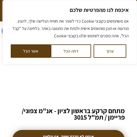
ילוג
איכפת לנו מהפרטיות שלכם
תוכן
המלצה חמה שווה יותר מאלף מילים
הסיפור שלנו
אנו משתמשים בקובצי Cookie כדי לשפר את חוויית הגלישה שלך, להציג
הסיפור שלנו
מאמרים ומידע
ליווי לדירה
ליווי לקרקע
קורס קרקעות
לקוחות ממליצים
דף הבית
/
ראשון לציון – אנ"מ צפוני
מודעות או תוכן מותאמים אישית ולנתח את התנועה באתר. בלחיצה על "קבל
הכל", אתה מסכים לשימוש שלנו בקובצי Cookie.
ערוך
דחה הכל
אשר הכל
מתחם קרקע בראשון לציון - אנ"מ צפוני/
פריימן / תמ"ל 3015
אנחנו לא חברת שיווק. אנו מלווים