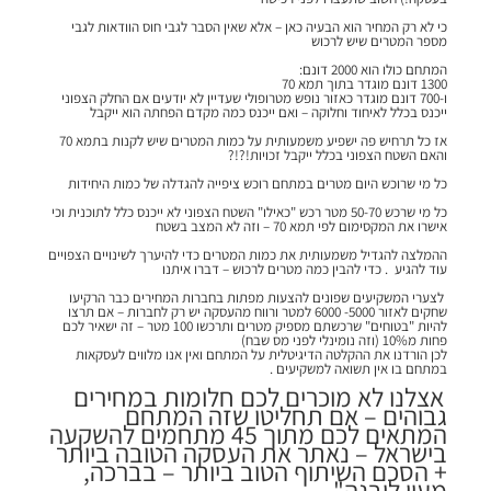
כי לא רק המחיר הוא הבעיה כאן – אלא שאין הסבר לגבי חוס הוודאות לגבי
מספר המטרים שיש לרכוש
המתחם כולו הוא 2000 דונם:
1300 דונם מוגדר בתוך תמא 70
ו-700 דונם מוגדר כאזור נופש מטרופולי שעדיין לא יודעים אם החלק הצפוני
ייכנס בכלל לאיחוד וחלוקה – ואם ייכנס כמה מקדם הפחתה הוא ייקבל
אז כל תרחיש פה ישפיע משמעותית על כמות המטרים שיש לקנות בתמא 70
והאם השטח הצפוני בכלל ייקבל זכויות!?!?
כל מי שרוכש היום מטרים במתחם רוכש ציפייה להגדלה של כמות היחידות
כל מי שרכש 50-70 מטר רכש "כאילו" השטח הצפוני לא ייכנס כלל לתוכנית וכי
אישרו את המקסימום לפי תמא 70 – וזה לא המצב בשטח
ההמלצה להגדיל משמעותית את כמות המטרים כדי להיערך לשינויים הצפויים
עוד להגיע .
כדי להבין כמה מטרים לרכוש – דברו איתנו
לצערי המשקיעים שפונים להצעות מפתות בחברות המחירים כבר הרקיעו
שחקים לאזור 5000- 6000 למטר ורווח מהעסקה יש רק לחברות –
אם תרצו
להיות "בטוחים" שרכשתם מספיק מטרים ותרכשו 100 מטר – זה ישאיר לכם
פחות מ10% (וזה נומינלי לפני מס שבח)
לכן הורדנו את ההקלטה הדיגיטלית על המתחם ואין אנו מלווים לעסקאות
במתחם בו אין תשואה למשקיעים .
אצלנו לא מוכרים לכם חלומות במחירים
גבוהים – אם תחליטו שזה המתחם
המתאים לכם מתוך 45 מתחמים להשקעה
בישראל – נאתר את העסקה הטובה ביותר
+ הסכם השיתוף הטוב ביותר – בברכה,
מעין ליבנה"