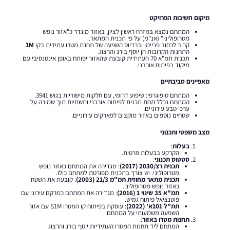
מיקום חשיבות הפרויקט
המתחם נמצא במזרח ראשון לציון, באזור מוגדר כ"אזור נופש
מטרופוליני" (אנ"מ) על פי תכנית המתאר.
קרוב לרחוב פריימן וברדיוס השפעה של תחנת מטרו עתידית בקו
1M
.
התחנות הקרובות הן יוסף בורג והרצוג.
תכנית תמ"א 70 העתידית קובעת שהאזור יפותח באופן אינטנסיבי עם
מיקוד בפיתוח אורבני.
מאפיינים סביבתיים
המתחם טופוגרפי: שיפוע דרומי, עם חלקות מישוריות בגוש 3941.
המתחם נכלל תחת תכנית לפיתוח אורבני ותשתיות תוך שמירה על
ערכי טבע עירוניים.
שטחים נוספים באזור מוקצים לפארקים עירוניים.
מצב משפטי ותכנוני
בעלות
:
הקרקע בבעלות פרטית.
סטטוס תכנוני
:
תכנית רצ/2030 (2017)
: מגדירה את המתחם כאזור נופש
מטרופוליני. יש צורך בתכנית מפורטת למתחם כולו.
תכנית מתאר מחוזית תמ"מ 21/3 (2003)
: קובעת את השטח
כאזור נופש מטרופוליני.
תמ"א 35 שינוי 1 (2016)
: מגדירה את המתחם כמרקם עירוני עם
פוטנציאל פיתוח גמיש.
תת"ל 101א' (2022)
: עוסקת בפיתוח קו המטרו S1M עם אזור
השפעה משמעותי על המתחם.
תחנות מטרו באזור
:
המתחם ליד תחנות המטרו העתידיות יוסף בורג והרצוג