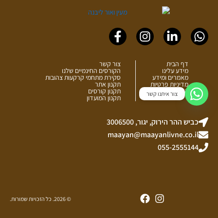
Facebook-
Instagram
Linkedin-
Whatsapp
f
in
דף הבית
צור קשר
מידע עלינו
הקורסים החינמיים שלנו
מאמרים ומידע
סקירת מתחמי קרקעות צהובות
מדיניות פרטיות
תקנון אתר
הצהרת נגישות
תקנון קורסים
צור איתנו קשר
תקנון המועדון
כביש ההר הירוק, יגור, 3006500
maayan@maayanlivne.co.il
055-2555144
Facebook
Instagram
© 2026. כל הזכויות שמורות.